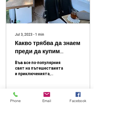
Jul 3, 2023
∙
1
min
Какво трябва да знаем
преди да купим
кемперван?
Във все по-популярния
свят на пътешествията
и приключенията,
купуването на
кемперван може да
бъде вълнуваща и
практична идея.
Phone
Email
Facebook
Кемперванът...
840
0