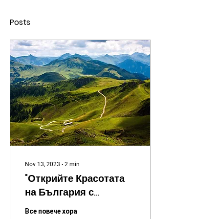
Posts
Nov 13, 2023
∙
2
min
"Открийте Красотата
на България с
Кемперван: Топ 10
Все повече хора