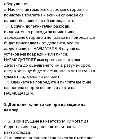
оборудване;
ü Наетият автомобил е зареден с гориво, с
почистена тоалетна и всички ключове са
налице, без липси по обзавеждането.
7.4. Всички допълнителни разходи,
включително разходи за почистване,
зареждане с гориво и поправка на повреди, ще
бъдат приспаднати от депозита, ако са
задължение на НАЕМАТЕЛЯ. В случай на
установени повреди и/или липси,
НАЕМОДАТЕЛЯТ има право да задържи
депозита до оценяването им в разумен срок,
след което ще бъде възстановена остатъчната
сума от задържания депозит.
7.5. Оценката на повредите и липсите ще бъде
направена според ценовата листа на
НАЕМОДАТЕЛЯ.
8. Допълнителни такси при връщане на
кемпер.
8.1.При връщане на наетото МПС могат да
бъдат начислени допълнителни такси,
както
следва:
Задължителна, еднократна такса за вътрешно