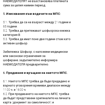
НАЕМОДАТЕЛЯТ не възстановява платената
сума за целия наемен период.
5. Изисквания към водачите на МПС:
5.1. Трябва да са на възраст между 21 години и
65 години.
5.2. Трябва да притежават шофьорска книжка
категория В.
5.3. Трябва да имат поне две години стаж като
активен шофьор.
Забележка: Шофьор, с наложени медицински
или законови ограничения за
шофиране, задължително информира
НАЕМОДАТЕЛЯ предварително.
6. Предаване и връщане на наетото МПС.
6.1. Наетото МПС трябва да бъде предадено и
върнато уговорения времеви диапазон между
11:00 ч. и 16:00 ч.
6.2. При предаването на наетото МПС, трябва
да бъдат представени оригиналите на личната
карта (документ за самоличност) и