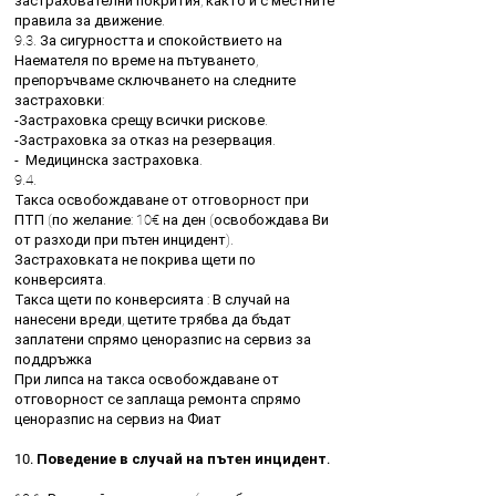
застрахователни покрития, както и с местните
правила за движение.
9.3. За сигурността и спокойствието на
Наемателя по време на пътуването,
препоръчваме сключването на следните
застраховки:
-Застраховка срещу всички рискове.
-Застраховка за отказ на резервация.
- Медицинска застраховка.
9.4.
Такса освобождаване от отговорност при
ПТП (по желание: 10€ на ден (освобождава Ви
от разходи при пътен инцидент).
Застраховката не покрива щети по
конверсията.
Такса щети по конверсията : В случай на
нанесени вреди, щетите трябва да бъдат
заплатени спрямо ценоразпис на сервиз за
поддръжка
При липса на такса освобождаване от
отговорност се заплаща ремонта спрямо
ценоразпис на сервиз на Фиат
10. Поведение в случай на пътен инцидент.