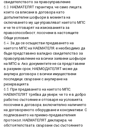
свидетелството за правоуправление.
6.3. НАЕМАТЕЛЯТ гарантира, че само лицата,
които са вписани в договора като
допълнителни шофьори в момента на
сключването му, ще управляват наетото МПС
и че те отговарят на изискванията за
правоспособност, посочени в настоящите
Общи условия.
6.4. За да се осъществи предаването на
наетото МПС на НАЕМАТЕЛЯ, е необходимо да
бъде представено валидно свидетелство за
правоуправление на всички заявени шофьори
на МПС-а. Ако документите не са представени
в разумен срок, НАЕМОДАТЕЛЯТ може да
анулира договора с всички имуществени
последици, свързани с анулиране на
резервацията.
6.5. При предаването на наетото МПС,
НАЕМАТЕЛЯТ трябва да увери, че то е в добро
работно състояние и отговаря на условията,
посочени в договора, включително наличието
на договореното оборудване и консумативи. С
подписването на приемо-предавателния
протокол, НАЕМАТЕЛЯТ декларира, че
обстоятелствата, свързани със състоянието