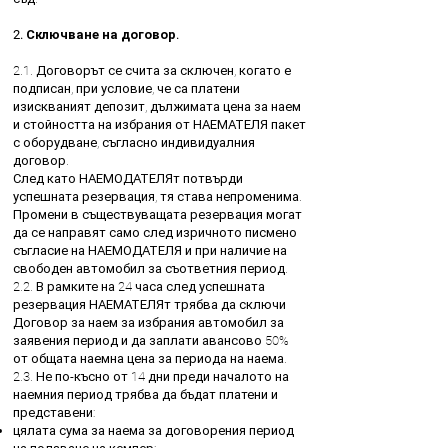
2. Сключване на договор.
2.1. Договорът се счита за сключен, когато е
подписан, при условие, че са платени
изискваният депозит, дължимата цена за наем
и стойността на избрания от НАЕМАТЕЛЯ пакет
с оборудване, съгласно индивидуалния
договор.
След като НАЕМОДАТЕЛЯт потвърди
успешната резервация, тя става непроменима.
Промени в съществуващата резервация могат
да се направят само след изричното писмено
съгласие на НАЕМОДАТЕЛЯ и при наличие на
свободен автомобил за съответния период.
2.2. В рамките на 24 часа след успешната
резервация НАЕМАТЕЛЯт трябва да сключи
Договор за наем за избрания автомобил за
заявения период и да заплати авансово 50%
от общата наемна цена за периода на наема.
2.3. Не по-късно от 14 дни преди началото на
наемния период трябва да бъдат платени и
представени:
цялата сума за наема за договорения период