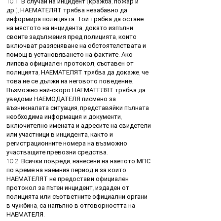
10.1. В случай на инцидент (кражба, пожар и
др.), НАЕМАТЕЛЯТ трябва незабавно да
информира полицията. Той трябва да остане
на мястото на инцидента, докато изпълни
своите задължения пред полицията, които
включват разясняване на обстоятелствата и
помощ в установяването на фактите. Ако
липсва официален протокол, съставен от
полицията, НАЕМАТЕЛЯТ трябва да докаже, че
това не се дължи на неговото поведение.
Възможно най-скоро НАЕМАТЕЛЯТ трябва да
уведоми НАЕМОДАТЕЛЯ писмено за
възникналата ситуация, представяйки пълната
необходима информация и документи,
включително имената и адресите на свидетели
или участници в инцидента, както и
регистрационните номера на възможно
участващите превозни средства.
10.2. Всички повреди, нанесени на наетото МПС
по време на наемния период и за които
НАЕМАТЕЛЯТ не предостави официален
протокол за пътен инцидент, издаден от
полицията или съответните официални органи
в чужбина, са напълно в отговорността на
НАЕМАТЕЛЯ.