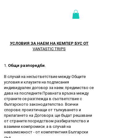
УСЛОВИЯ ЗА НАЕМ НА КЕМПЕР БУС ОТ
VANTASTIC TRIPS
1. Общи разпоредби.
В случай на несъответствие между Общите
условия и клаузите на подписания
индивидуален договор за наем, предимство се
дава на последните.Правната връзка между
страните се разглежда в съответствие с
българското законодателство. Всички
спорове, произтичащи от тълкуването и
прилагането на Договора, ще бъдат решавани
от страните посредством разбирателство и
взаимни компромиси, а в случай на
невъзможност - от компетентния Български
съд.