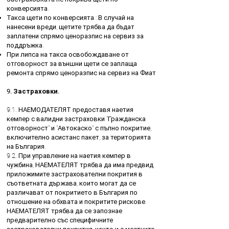
конверсията.
Такса щети по конверсията : В случай на
нанесени вреди, щетите трябва да бъдат
заплатени спрямо ценоразпис на сервиз за
поддръжка.
При липса на такса освобождаване от
отговорност за външни щети се заплаща
ремонта спрямо ценоразпис на сервиз на Фиат
9. Застраховки.
9.1. НАЕМОДАТЕЛЯТ предоставя наетия
кемпер с валидни застраховки "Гражданска
отговорност" и "Автокаско" с пълно покритие,
включително асистанс пакет, за територията
на България.
9.2. При управление на наетия кемпер в
чужбина, НАЕМАТЕЛЯТ трябва да има предвид
приложимите застрахователни покрития в
съответната държава, които могат да се
различават от покритието в България по
отношение на обхвата и покритите рискове.
НАЕМАТЕЛЯТ трябва да се запознае
предварително със специфичните