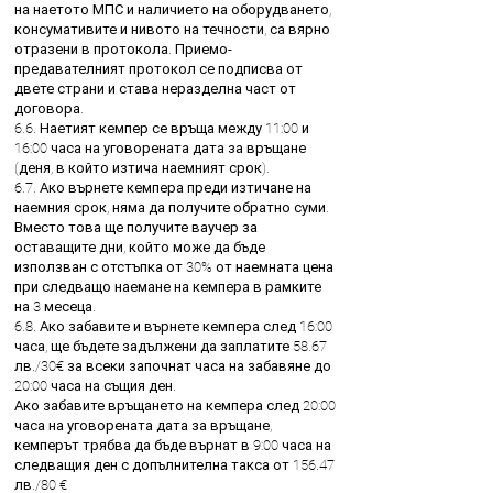
на наетото МПС и наличието на оборудването,
консумативите и нивото на течности, са вярно
отразени в протокола. Приемо-
предавателният протокол се подписва от
двете страни и става неразделна част от
договора.
6.6. Наетият кемпер се връща между 11:00 и
16:00 часа на уговорената дата за връщане
(деня, в който изтича наемният срок).
6.7. Ако върнете кемпера преди изтичане на
наемния срок, няма да получите обратно суми.
Вместо това ще получите ваучер за
оставащите дни, който може да бъде
използван с отстъпка от 30% от наемната цена
при следващо наемане на кемпера в рамките
на 3 месеца.
6.8. Ако забавите и върнете кемпера след 16:00
часа, ще бъдете задължени да заплатите 58.67
лв./30€ за всеки започнат часа на забавяне до
20:00 часа на същия ден.
Ако забавите връщането на кемпера след 20:00
часа на уговорената дата за връщане,
кемперът трябва да бъде върнат в 9:00 часа на
следващия ден с допълнителна такса от 156.47
лв./80 €