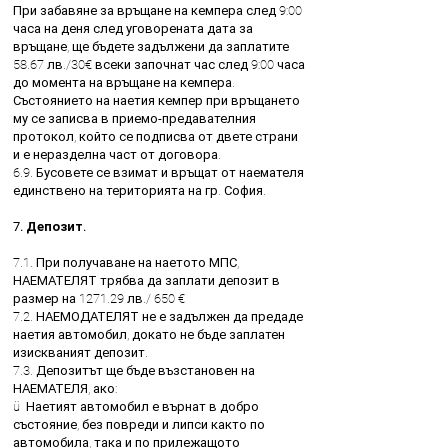
При забавяне за връщане на кемпера след 9:00
часа на деня след уговорената дата за
връщане, ще бъдете задължени да заплатите
58.67 лв./30€ всеки започнат час след 9:00 часа
до момента на връщане на кемпера.
Състоянието на наетия кемпер при връщането
му се записва в приемо-предавателния
протокол, който се подписва от двете страни
и е неразделна част от договора.
6.9. Бусовете се взимат и връщат от наемателя
единствено на територията на гр. София.
7. Депозит.
7.1. При получаване на наетото МПС,
НАЕМАТЕЛЯТ трябва да заплати депозит в
размер на 1271.29 лв./ 650 €
7.2. НАЕМОДАТЕЛЯТ не е задължен да предаде
наетия автомобил, докато не бъде заплатен
изискваният депозит.
7.3. Депозитът ще бъде възстановен на
НАЕМАТЕЛЯ, ако:
ü Наетият автомобил е върнат в добро
състояние, без повреди и липси както по
автомобила, така и по прилежащото