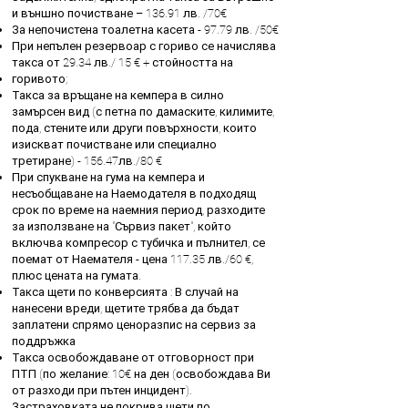
и външно почистване – 136.91 лв. /70€
За непочистена тоалетна касета - 97.79 лв. /50€
При непълен резервоар с гориво се начислява
такса от 29.34 лв./ 15 € + стойността на
горивото;
Такса за връщане на кемпера в силно
замърсен вид (с петна по дамаските, килимите,
пода, стените или други повърхности, които
изискват почистване или специално
третиране) - 156.47лв./80 €
При спукване на гума на кемпера и
несъобщаване на Наемодателя в подходящ
срок по време на наемния период, разходите
за използване на "Сървиз пакет", който
включва компресор с тубичка и пълнител, се
поемат от Наемателя - цена 117.35 лв./60 €,
плюс цената на гумата.
Такса щети по конверсията : В случай на
нанесени вреди, щетите трябва да бъдат
заплатени спрямо ценоразпис на сервиз за
поддръжка
Такса освобождаване от отговорност при
ПТП (по желание: 10€ на ден (освобождава Ви
от разходи при пътен инцидент).
Застраховката не покрива щети по