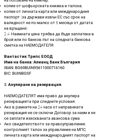
на ползване на кемпер;
копие от шофьорската книжка и талона;
копие от личната карта или международния
паспорт (за държави извън ЕС със срок на
валидност не по-малко от 6 месеца от датата
на връщане).
2.4. Наемната цена трябва да бъде заплатена в
брой или по банков път на следната банкова
сметка на НАЕМОДАТЕЛЯ:
Вантастик Трипс ЕООД
Име на банка: Алианц Банк България
IBAN: BG69BUIN95611000716160
BIC: BUINBGSF
3. Анулиране на резервация.
НАЕМОДАТЕЛЯТ има право да анулира
резервацията при следните условия:
Ако в рамките на 24 часа от направената
резервация не се сключи Договор за наем и не
се заплати изискваната авансова сума.
Ако свидетелството за правоуправление,
контролният талон за управление на МПС,
личната карта или международният паспорт на