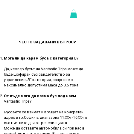
ЧЕСТО ЗАДАВАНИ ВЪПРОСИ
Мога ли да карам буса с категория B?
Да, кемпер бусът на
Vantastic Trips
може да
бъде шофиран със свидетелство за
управление
„B”
категория
,
защото е с
максимално допустима маса до
3,5
тона.
От къде мога да взема бус под наем
Vantastic Trips?
Бусовете се взимат и връщат на конкретен
адрес в гр.София в диапазона 11:00ч -16:00ч в
съответните дни от резервацията.
Може да оставите автомобила си при нас в
случай, че идвате с такъв. Разполагаме с