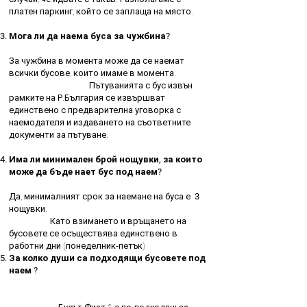
платен паркинг, който се заплаща на място.
Мога ли да наема буса за чужбина?
За чужбина в момента може да се наемат
всички бусове, които имаме в момента.
Пътуванията с бус извън
рамките на Р.България се извършват
единствено с предварителна уговорка с
наемодателя и издаването на съответните
документи за пътуване.
Има ли минимален брой нощувки, за които
може да бъде нает бус под наем?
Да, минималният срок за наемане на буса е
3
нощувки.
Като взимането и връщането на
бусовете се осъществява единствено в
работни дни (понеделник-петък)
За колко души са подходящи бусовете под
наем ?