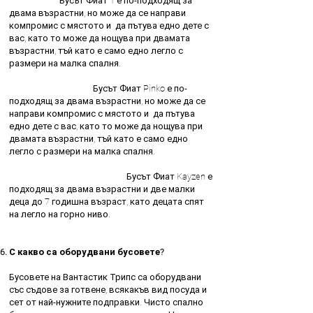
Бусът Фиат 1 е по-подходящ за
двама възрастни, но може да се направи
компромис с мястото и да пътува едно дете с
вас, като то може да нощува при двамата
възрастни, тъй като е само едно легло с
размери на малка спалня.
Бусът Фиат Pinko е по-
подходящ за двама възрастни, но може да се
направи компромис с мястото и да пътува
едно дете с вас, като то може да нощува при
двамата възрастни, тъй като е само едно
легло с размери на малка спалня.
Бусът Фиат Kayzen е
подходящ за двама възрастни и две малки
деца до 7 годишна възраст, като децата спят
на легло на горно ниво.
С какво са оборудвани бусовете?
Бусовете на Вантастик Трипс са оборудвани
със съдове за готвене, всякакъв вид посуда и
сет от най-нужните подправки. Чисто спално