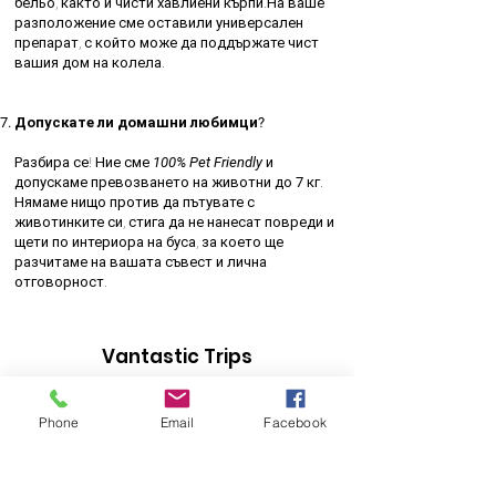
бельо, както и чисти хавлиени кърпи.На ваше
разположение сме оставили универсален
препарат, с който може да поддържате чист
вашия дом на колела.
Допускате ли домашни любимци?
Разбира се! Ние сме
100% Pet Friendly
и
допускаме превозването на животни до
7
кг.
Нямаме нищо против да пътувате с
животинките си, стига да не нанесат повреди и
щети по интериора на буса, за което ще
разчитаме на вашата съвест и лична
отговорност.
Vantastic Trips
Бусове под наем
Phone
Email
Facebook
Направи запитване
гр. София