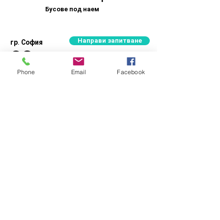
Бусове под наем
Направи запитване
гр. София
Phone
Email
Facebook
Пиши ни
Име
Фамилия
Email
Начална дата на вашето пътуване