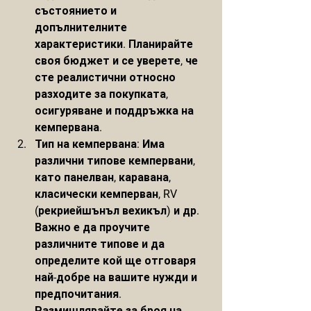
състоянието и 
допълнителните 
характеристики. Планирайте 
своя бюджет и се уверете, че 
сте реалистични относно 
разходите за покупката, 
осигуряване и поддръжка на 
кемпервана.
Тип на кемпервана: Има 
различни типове кемпервани, 
като панелван, каравана, 
класически кемперван, RV 
(рекриейшънъл вехикъл) и др. 
Важно е да проучите 
различните типове и да 
определите кой ще отговаря 
най-добре на вашите нужди и 
предпочитания. 
Размишлявайте за броя на 